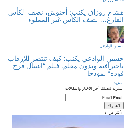
هشام روزاق يكتب: أخنوش، نصف الكأس
الفارغ… نصف الكأس غير المملوء
حسين الوادعي
حسين الوادعي يكتب: كيف تنتصر للإرهاب
باحترافية وبدون معلم. فيلم “اغتيال فرج
فوده” نموذجا
المزيد
اشترك لتصلك آخر الأخبار والمقالات
Email
الأكثر قراءة