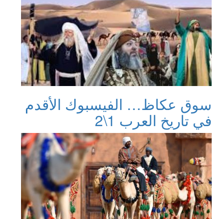
سوق عكاظ… الفيسبوك الأقدم
في تاريخ العرب 1\2