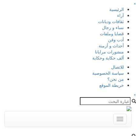
×
الرئيسية
آراء
ثقافات وديانات
نساء و رجال
قضايا وملفات
أدب وفن
أحداث و أزمنة
منشورات مرايانا
ألف حكاية وحكاية
للاتصال
سياسة الخصوصية
من نحن؟
خريطة الموقع
×
Toggle
navigation