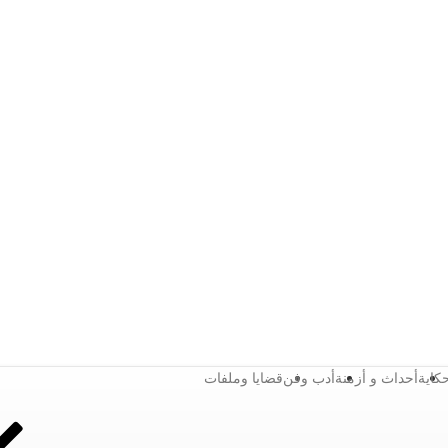
كاية
أحداث و أزمنة
أدب وفن
قضايا وملفات