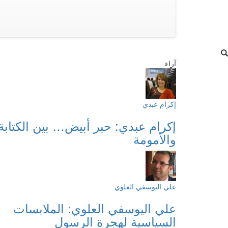
آراء
إكرام عبدي
إكرام عبدي: حبر أبيض… بين الكتابة
والأمومة
علي اليوسفي العلوي
علي اليوسفي العلوي: الملابسات
السياسية لهجرة الرسول