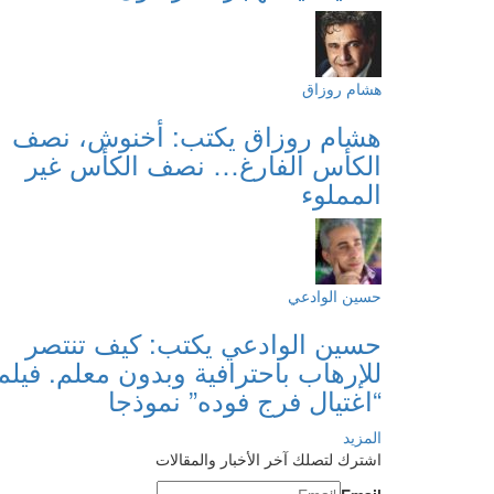
هشام روزاق
هشام روزاق يكتب: أخنوش، نصف
الكأس الفارغ… نصف الكأس غير
المملوء
حسين الوادعي
حسين الوادعي يكتب: كيف تنتصر
للإرهاب باحترافية وبدون معلم. فيلم
“اغتيال فرج فوده” نموذجا
المزيد
اشترك لتصلك آخر الأخبار والمقالات