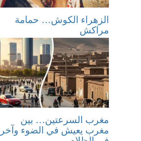
الزهراء الكوش… حمامة
مراكش
مغرب السرعتين… بين
مغرب يعيش في الضوء وآخر
في الظلام