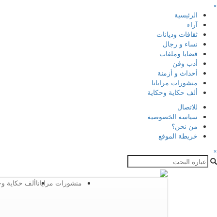
×
الرئيسية
آراء
ثقافات وديانات
نساء و رجال
قضايا وملفات
أدب وفن
أحداث و أزمنة
منشورات مرايانا
ألف حكاية وحكاية
للاتصال
سياسة الخصوصية
من نحن؟
خريطة الموقع
×
منشورات مرايانا
ألف حكاية وح