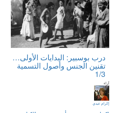
درب بوسبير: البدايات الأولى…
تقنين الجنس وأصول التسمية
1/3
آراء
إكرام عبدي