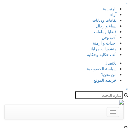
×
الرئيسية
آراء
ثقافات وديانات
نساء و رجال
قضايا وملفات
أدب وفن
أحداث و أزمنة
منشورات مرايانا
ألف حكاية وحكاية
للاتصال
سياسة الخصوصية
من نحن؟
خريطة الموقع
×
Toggle
navigation