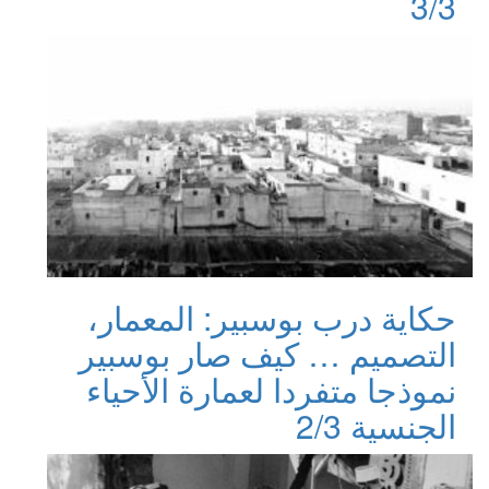
3/3
حكاية درب بوسبير: المعمار،
التصميم … كيف صار بوسبير
نموذجا متفردا لعمارة الأحياء
الجنسية 2/3