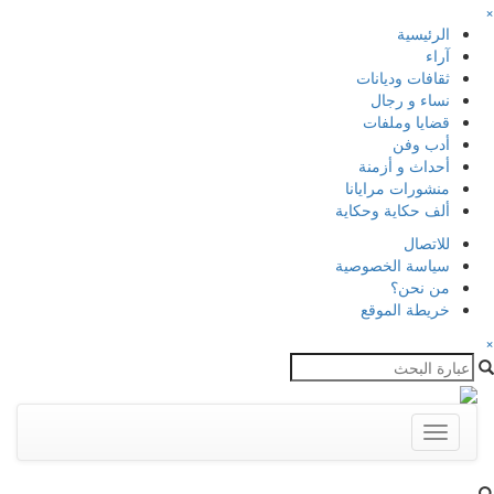
×
الرئيسية
آراء
ثقافات وديانات
نساء و رجال
قضايا وملفات
أدب وفن
أحداث و أزمنة
منشورات مرايانا
ألف حكاية وحكاية
للاتصال
سياسة الخصوصية
من نحن؟
خريطة الموقع
×
Toggle
navigation