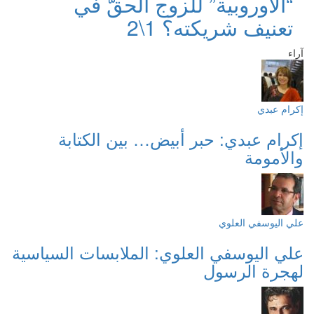
“الأوروبية” للزوج الحقّ في
تعنيف شريكته؟ 1\2
آراء
إكرام عبدي
إكرام عبدي: حبر أبيض… بين الكتابة
والأمومة
علي اليوسفي العلوي
علي اليوسفي العلوي: الملابسات السياسية
لهجرة الرسول