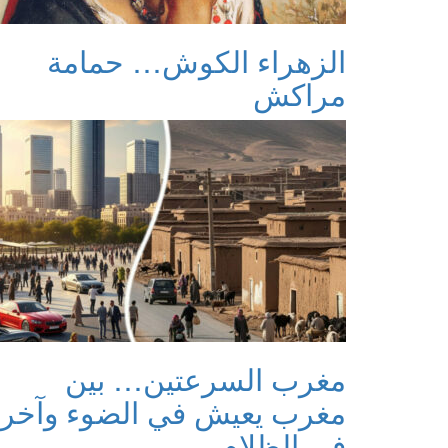
الزهراء الكوش… حمامة
مراكش
مغرب السرعتين… بين
مغرب يعيش في الضوء وآخر
في الظلام