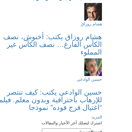
هشام روزاق
هشام روزاق يكتب: أخنوش، نصف
الكأس الفارغ… نصف الكأس غير
المملوء
حسين الوادعي
حسين الوادعي يكتب: كيف تنتصر
للإرهاب باحترافية وبدون معلم. فيلم
“اغتيال فرج فوده” نموذجا
المزيد
اشترك لتصلك آخر الأخبار والمقالات