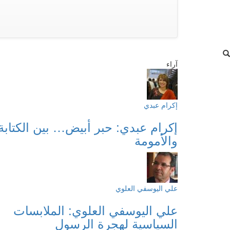
آراء
إكرام عبدي
إكرام عبدي: حبر أبيض… بين الكتابة
والأمومة
علي اليوسفي العلوي
علي اليوسفي العلوي: الملابسات
السياسية لهجرة الرسول