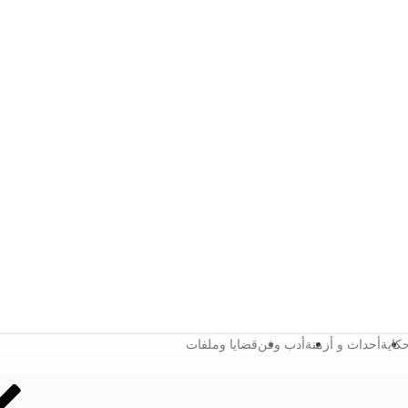
كاية
أحداث و أزمنة
أدب وفن
قضايا وملفات