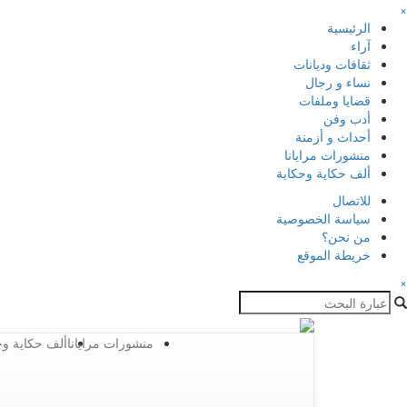
×
الرئيسية
آراء
ثقافات وديانات
نساء و رجال
قضايا وملفات
أدب وفن
أحداث و أزمنة
منشورات مرايانا
ألف حكاية وحكاية
للاتصال
سياسة الخصوصية
من نحن؟
خريطة الموقع
×
منشورات مرايانا
ألف حكاية وح