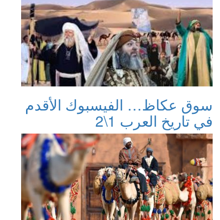
سوق عكاظ… الفيسبوك الأقدم
في تاريخ العرب 1\2