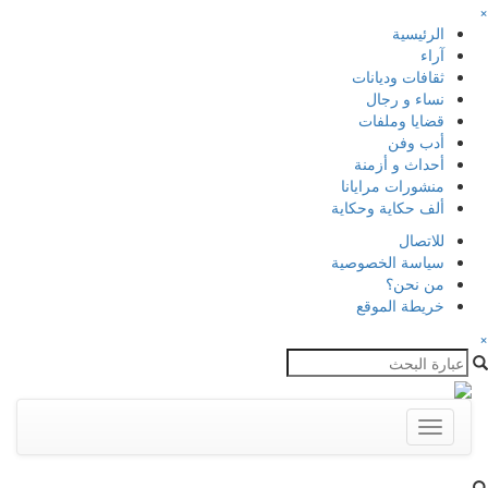
×
الرئيسية
آراء
ثقافات وديانات
نساء و رجال
قضايا وملفات
أدب وفن
أحداث و أزمنة
منشورات مرايانا
ألف حكاية وحكاية
للاتصال
سياسة الخصوصية
من نحن؟
خريطة الموقع
×
Toggle
navigation