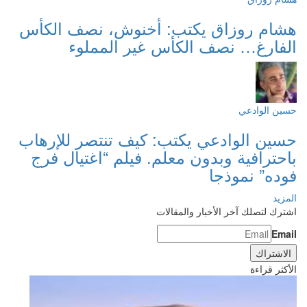
هشام روزاق يكتب: أخنوش، نصف الكأس
الفارغ… نصف الكأس غير المملوء
حسين الوادعي
حسين الوادعي يكتب: كيف تنتصر للإرهاب
باحترافية وبدون معلم. فيلم “اغتيال فرج
فوده” نموذجا
المزيد
اشترك لتصلك آخر الأخبار والمقالات
Email
الأكثر قراءة