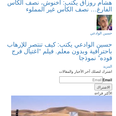
هشام روزاق يكتب: أخنوش، نصف الكأس
الفارغ… نصف الكأس غير المملوء
حسين الوادعي
حسين الوادعي يكتب: كيف تنتصر للإرهاب
باحترافية وبدون معلم. فيلم “اغتيال فرج
فوده” نموذجا
المزيد
اشترك لتصلك آخر الأخبار والمقالات
Email
الأكثر قراءة