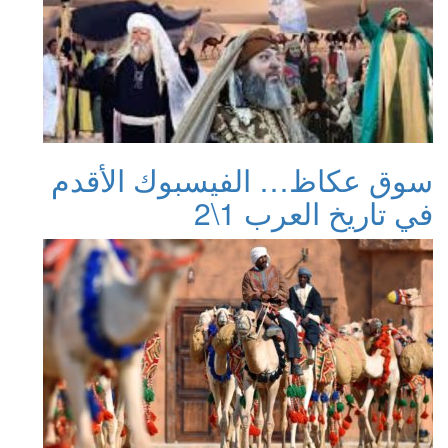
سوق عكاظ… الفيسبوك الأقدم
في تاريخ العرب 1\2