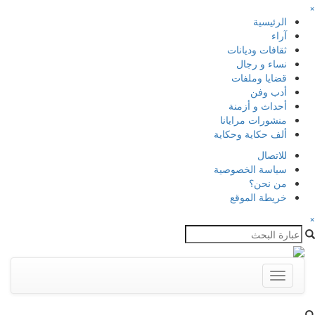
×
الرئيسية
آراء
ثقافات وديانات
نساء و رجال
قضايا وملفات
أدب وفن
أحداث و أزمنة
منشورات مرايانا
ألف حكاية وحكاية
للاتصال
سياسة الخصوصية
من نحن؟
خريطة الموقع
×
Toggle
navigation