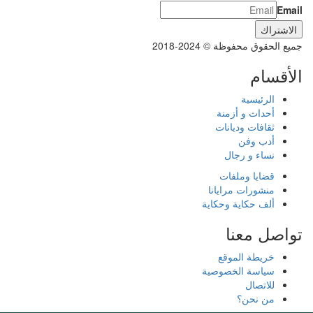
Email
جميع الحقوق محفوظة © 2024-2018
الأقسام
الرئيسية
أحداث و أزمنة
ثقافات وديانات
أدب وفن
نساء و رجال
قضايا وملفات
منشورات مرايانا
ألف حكاية وحكاية
تواصل معنا
خريطة الموقع
سياسة الخصوصية
للاتصال
من نحن؟