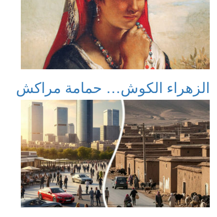
الزهراء الكوش… حمامة مراكش