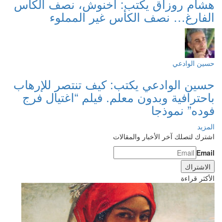
هشام روزاق يكتب: أخنوش، نصف الكأس
الفارغ… نصف الكأس غير المملوء
حسين الوادعي
حسين الوادعي يكتب: كيف تنتصر للإرهاب
باحترافية وبدون معلم. فيلم “اغتيال فرج
فوده” نموذجا
المزيد
اشترك لتصلك آخر الأخبار والمقالات
Email
الأكثر قراءة