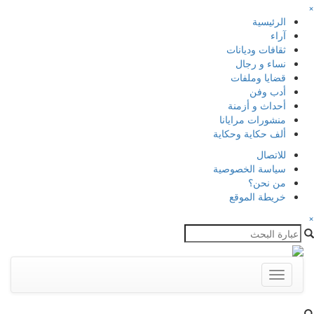
×
الرئيسية
آراء
ثقافات وديانات
نساء و رجال
قضايا وملفات
أدب وفن
أحداث و أزمنة
منشورات مرايانا
ألف حكاية وحكاية
للاتصال
سياسة الخصوصية
من نحن؟
خريطة الموقع
×
Toggle
navigation