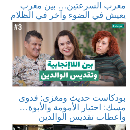
مغرب السرعتين… بين مغرب
يعيش في الضوء وآخر في الظلام
بودكاست حديث ومغزى: فدوى
مسك: اختيار الأمومة والأبوة…
وأعطاب تقديس الوالدين