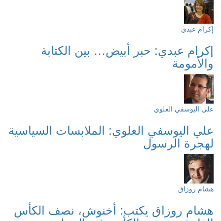
إكرام عبدي
إكرام عبدي: حبر أبيض… بين الكتابة
والأمومة
علي اليوسفي العلوي
علي اليوسفي العلوي: الملابسات السياسية
لهجرة الرسول
هشام روزاق
هشام روزاق يكتب: أخنوش، نصف الكأس