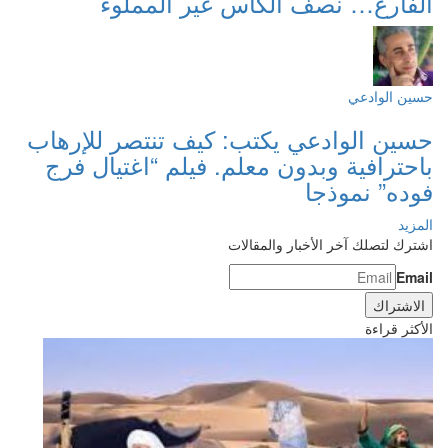
الفارغ… نصف الكأس غير المملوء
حسين الوادعي
حسين الوادعي يكتب: كيف تنتصر للإرهاب
باحترافية وبدون معلم. فيلم “اغتيال فرج
فوده” نموذجا
المزيد
اشترك لتصلك آخر الأخبار والمقالات
Email
الأكثر قراءة