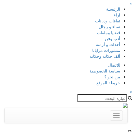
×
الرئيسية
آراء
ثقافات وديانات
نساء و رجال
قضايا وملفات
أدب وفن
أحداث و أزمنة
منشورات مرايانا
ألف حكاية وحكاية
للاتصال
سياسة الخصوصية
من نحن؟
خريطة الموقع
×
Toggle
navigation