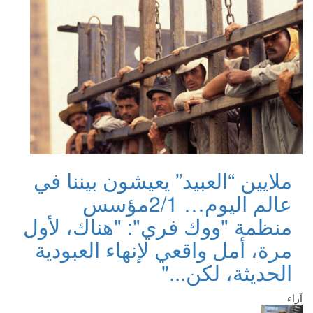
ملايين “العبيد” يعيشون بيننا في
عالم اليوم… 2/1
مؤسس
منظمة "ووك فري": "هناك، لأول
مرة، أمل واقعي لإنهاء العبودية
الحديثة، لكن..."
آراء