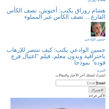
هشام روزاق يكتب: أخنوش، نصف الكأس
الفارغ… نصف الكأس غير المملوء
حسين الوادعي
حسين الوادعي يكتب: كيف تنتصر للإرهاب
باحترافية وبدون معلم. فيلم “اغتيال فرج
فوده” نموذجا
المزيد
اشترك لتصلك آخر الأخبار والمقالات
Email
الأكثر قراءة