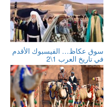
سوق عكاظ… الفيسبوك الأقدم
في تاريخ العرب 1\2