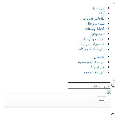
×
الرئيسية
آراء
ثقافات وديانات
نساء و رجال
قضايا وملفات
أدب وفن
أحداث و أزمنة
منشورات مرايانا
ألف حكاية وحكاية
للاتصال
سياسة الخصوصية
من نحن؟
خريطة الموقع
×
Toggle
navigation