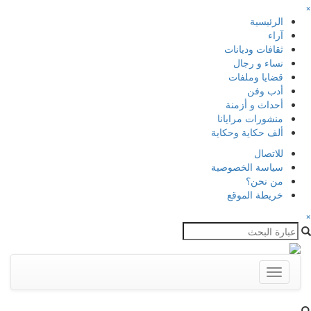
×
الرئيسية
آراء
ثقافات وديانات
نساء و رجال
قضايا وملفات
أدب وفن
أحداث و أزمنة
منشورات مرايانا
ألف حكاية وحكاية
للاتصال
سياسة الخصوصية
من نحن؟
خريطة الموقع
×
Toggle
navigation