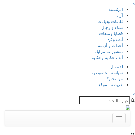
×
الرئيسية
آراء
ثقافات وديانات
نساء و رجال
قضايا وملفات
أدب وفن
أحداث و أزمنة
منشورات مرايانا
ألف حكاية وحكاية
للاتصال
سياسة الخصوصية
من نحن؟
خريطة الموقع
×
Toggle
navigation