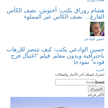
هشام روزاق يكتب: أخنوش، نصف الكأس
الفارغ… نصف الكأس غير المملوء
حسين الوادعي
حسين الوادعي يكتب: كيف تنتصر للإرهاب
باحترافية وبدون معلم. فيلم “اغتيال فرج
فوده” نموذجا
المزيد
اشترك لتصلك آخر الأخبار والمقالات
Email
الأكثر قراءة