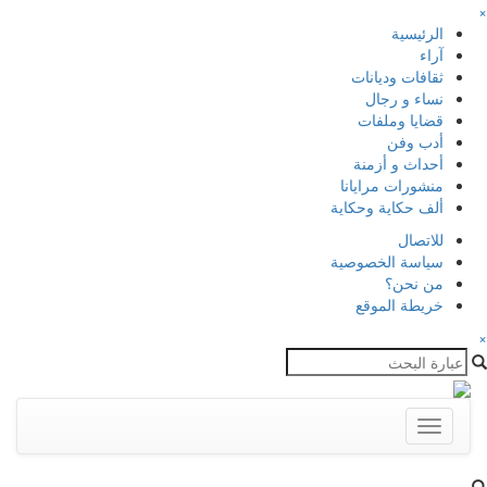
×
الرئيسية
آراء
ثقافات وديانات
نساء و رجال
قضايا وملفات
أدب وفن
أحداث و أزمنة
منشورات مرايانا
ألف حكاية وحكاية
للاتصال
سياسة الخصوصية
من نحن؟
خريطة الموقع
×
Toggle
navigation