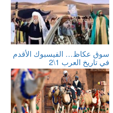
سوق عكاظ… الفيسبوك الأقدم
في تاريخ العرب 1\2