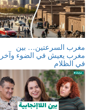
مغرب السرعتين… بين
مغرب يعيش في الضوء وآخر
في الظلام