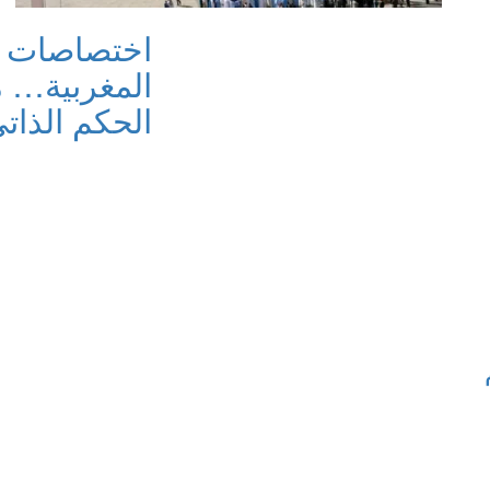
اختصاصات م
المغربية… م
الحكم الذات