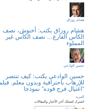
هشام روزاق
هشام روزاق يكتب: أخنوش، نصف
الكأس الفارغ… نصف الكأس غير
المملوء
حسين الوادعي
حسين الوادعي يكتب: كيف تنتصر
للإرهاب باحترافية وبدون معلم. فيلم
“اغتيال فرج فوده” نموذجا
المزيد
اشترك لتصلك آخر الأخبار والمقالات