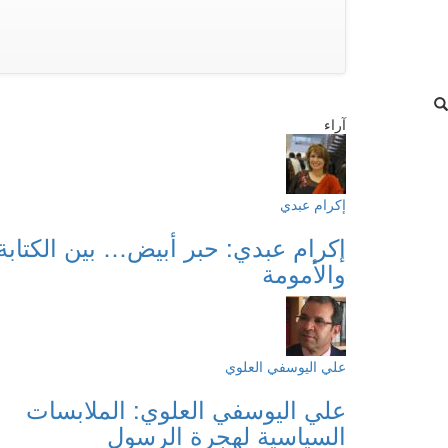
آراء
إكرام عبدي
إكرام عبدي: حبر أبيض… بين الكتابة
والأمومة
علي اليوسفي العلوي
علي اليوسفي العلوي: الملابسات
السياسية لهجرة الرسول