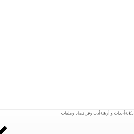
كاية
أحداث و أزمنة
أدب وفن
قضايا وملفات