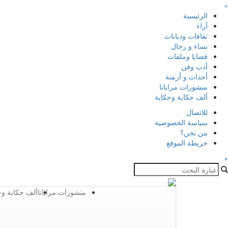
×
الرئيسية
آراء
ثقافات وديانات
نساء و رجال
قضايا وملفات
أدب وفن
أحداث و أزمنة
منشورات مرايانا
ألف حكاية وحكاية
للاتصال
سياسة الخصوصية
من نحن؟
خريطة الموقع
×
منشورات مرايانا
ألف حكاية وح