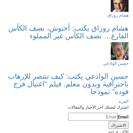
هشام روزاق
هشام روزاق يكتب: أخنوش، نصف الكأس
الفارغ… نصف الكأس غير المملوء
حسين الوادعي
حسين الوادعي يكتب: كيف تنتصر للإرهاب
باحترافية وبدون معلم. فيلم “اغتيال فرج
فوده” نموذجا
المزيد
اشترك لتصلك آخر الأخبار والمقالات
Email
الأكثر قراءة