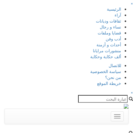
×
الرئيسية
آراء
ثقافات وديانات
نساء و رجال
قضايا وملفات
أدب وفن
أحداث و أزمنة
منشورات مرايانا
ألف حكاية وحكاية
للاتصال
سياسة الخصوصية
من نحن؟
خريطة الموقع
×
Toggle
navigation