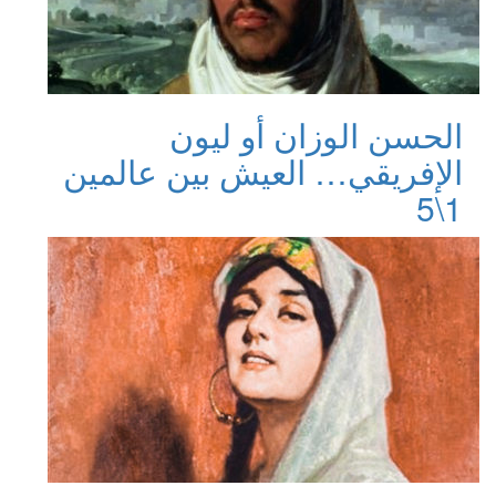
الحسن الوزان أو ليون
الإفريقي… العيش بين عالمين
1\5