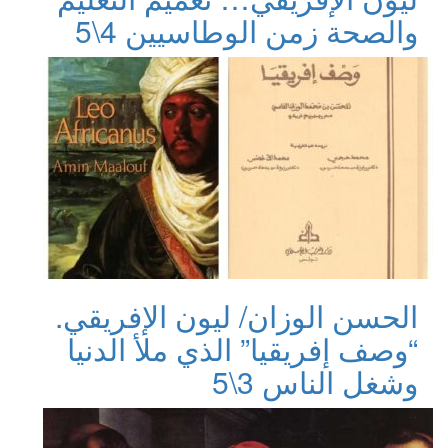
والصحة زمن الوطاسيين 4\5
الحسن الوزان/ ليون الإفريقي.
“وصف إفريقيا” الذي ملأ الدنيا
وشغل الناس 3\5