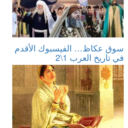
سوق عكاظ… الفيسبوك الأقدم
في تاريخ العرب 1\2