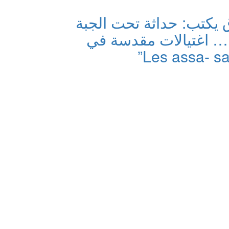
يكتب: حداثة تحت الجبة
… اغتيالات مقدسة في