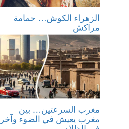
الزهراء الكوش… حمامة
مراكش
مغرب السرعتين… بين
مغرب يعيش في الضوء وآخر
في الظلام