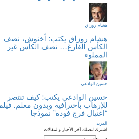
هشام روزاق
هشام روزاق يكتب: أخنوش، نصف
الكأس الفارغ… نصف الكأس غير
المملوء
حسين الوادعي
حسين الوادعي يكتب: كيف تنتصر
للإرهاب باحترافية وبدون معلم. فيلم
“اغتيال فرج فوده” نموذجا
المزيد
اشترك لتصلك آخر الأخبار والمقالات