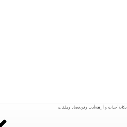
كاية
أحداث و أزمنة
أدب وفن
قضايا وملفات