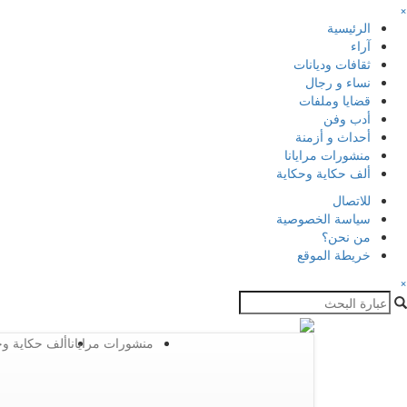
×
الرئيسية
آراء
ثقافات وديانات
نساء و رجال
قضايا وملفات
أدب وفن
أحداث و أزمنة
منشورات مرايانا
ألف حكاية وحكاية
للاتصال
سياسة الخصوصية
من نحن؟
خريطة الموقع
×
منشورات مرايانا
ألف حكاية وح