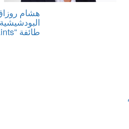
هشام روزاق 
البودشيشية
طائفة “Les assa- saints”