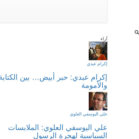
آراء
إكرام عبدي
إكرام عبدي: حبر أبيض… بين الكتابة
والأمومة
علي اليوسفي العلوي
علي اليوسفي العلوي: الملابسات
السياسية لهجرة الرسول