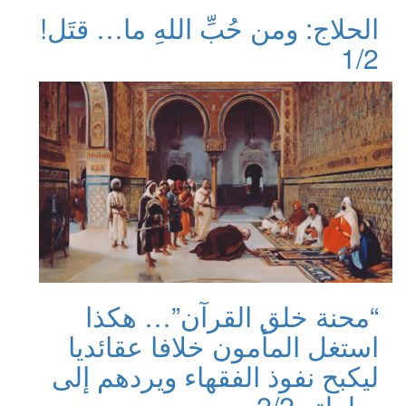
الحلاج: ومن حُبِّ اللهِ ما… قتَل!
1/2
“محنة خلق القرآن”… هكذا
استغل المأمون خلافا عقائديا
ليكبح نفوذ الفقهاء ويردهم إلى
سلطته 2/2