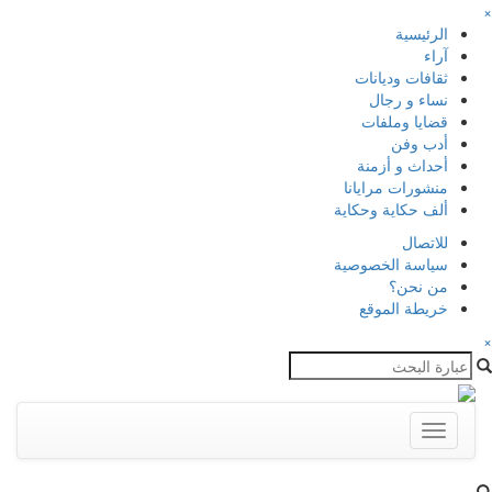
×
الرئيسية
آراء
ثقافات وديانات
نساء و رجال
قضايا وملفات
أدب وفن
أحداث و أزمنة
منشورات مرايانا
ألف حكاية وحكاية
للاتصال
سياسة الخصوصية
من نحن؟
خريطة الموقع
×
Toggle
navigation