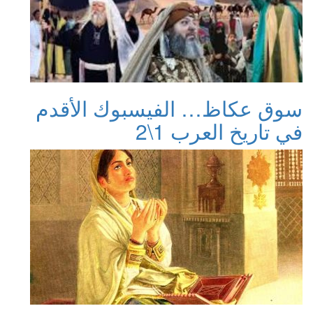
سوق عكاظ… الفيسبوك الأقدم
في تاريخ العرب 1\2