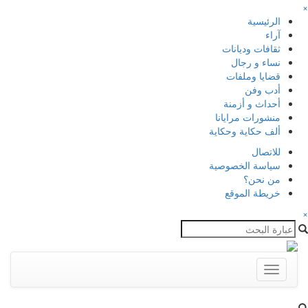
×
الرئيسية
آراء
ثقافات وديانات
نساء و رجال
قضايا وملفات
أدب وفن
أحداث و أزمنة
منشورات مرايانا
ألف حكاية وحكاية
للاتصال
سياسة الخصوصية
من نحن؟
خريطة الموقع
×
Toggle
navigation