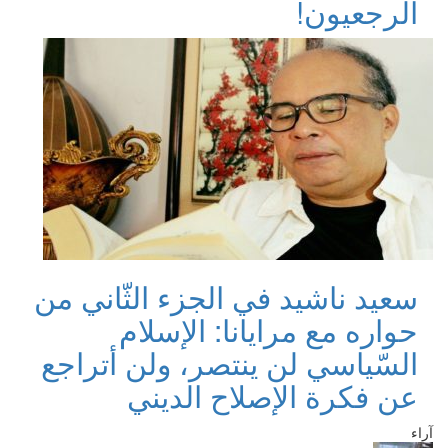
الرجعيون!
سعيد ناشيد في الجزء الثّاني من
حواره مع مرايانا: الإسلام
السّياسي لن ينتصر، ولن أتراجع
عن فكرة الإصلاح الديني
آراء