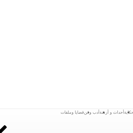
كاية
أحداث و أزمنة
أدب وفن
قضايا وملفات