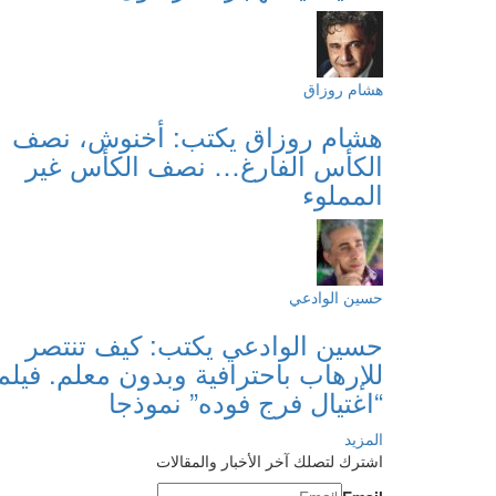
هشام روزاق
هشام روزاق يكتب: أخنوش، نصف
الكأس الفارغ… نصف الكأس غير
المملوء
حسين الوادعي
حسين الوادعي يكتب: كيف تنتصر
للإرهاب باحترافية وبدون معلم. فيلم
“اغتيال فرج فوده” نموذجا
المزيد
اشترك لتصلك آخر الأخبار والمقالات