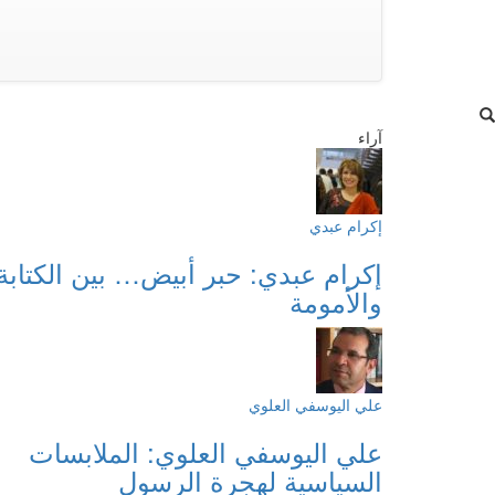
آراء
إكرام عبدي
إكرام عبدي: حبر أبيض… بين الكتابة
والأمومة
علي اليوسفي العلوي
علي اليوسفي العلوي: الملابسات
السياسية لهجرة الرسول