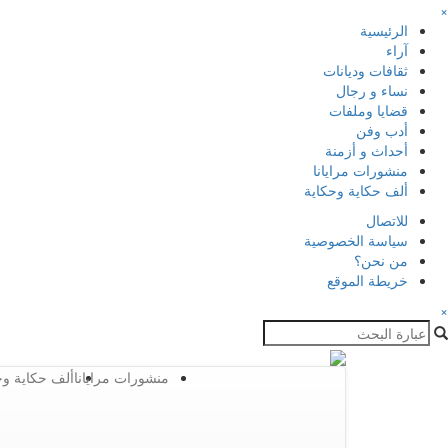
×
الرئيسية
آراء
ثقافات وديانات
نساء و رجال
قضايا وملفات
أدب وفن
أحداث و أزمنة
منشورات مرايانا
ألف حكاية وحكاية
للاتصال
سياسة الخصوصية
من نحن؟
خريطة الموقع
×
منشورات مرايانا
ألف حكاية وح