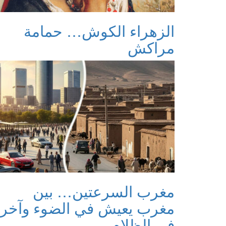
الزهراء الكوش… حمامة
مراكش
مغرب السرعتين… بين
مغرب يعيش في الضوء وآخر
في الظلام