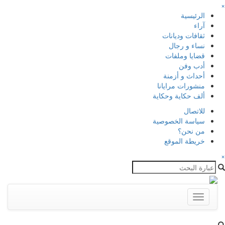
×
الرئيسية
آراء
ثقافات وديانات
نساء و رجال
قضايا وملفات
أدب وفن
أحداث و أزمنة
منشورات مرايانا
ألف حكاية وحكاية
للاتصال
سياسة الخصوصية
من نحن؟
خريطة الموقع
×
Toggle
navigation