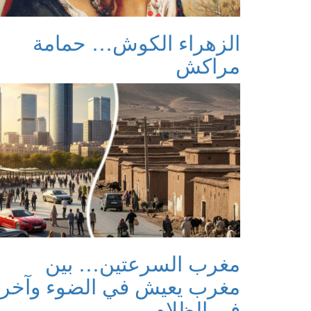
الزهراء الكوش… حمامة
مراكش
مغرب السرعتين… بين
مغرب يعيش في الضوء وآخر
في الظلام