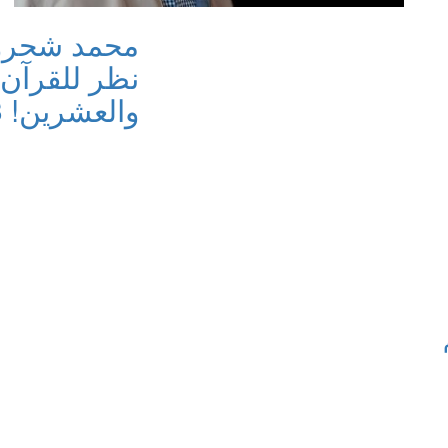
محمد شحرور
نظر للقرآن 
والعشرين! 1/3