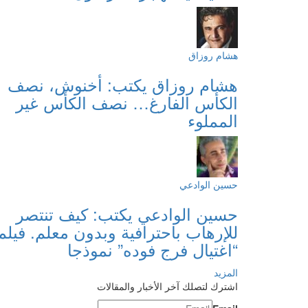
هشام روزاق
هشام روزاق يكتب: أخنوش، نصف
الكأس الفارغ… نصف الكأس غير
المملوء
حسين الوادعي
حسين الوادعي يكتب: كيف تنتصر
للإرهاب باحترافية وبدون معلم. فيلم
“اغتيال فرج فوده” نموذجا
المزيد
اشترك لتصلك آخر الأخبار والمقالات