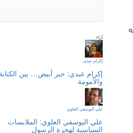
آراء
إكرام عبدي
إكرام عبدي: حبر أبيض… بين الكتابة
والأمومة
علي اليوسفي العلوي
علي اليوسفي العلوي: الملابسات
السياسية لهجرة الرسول