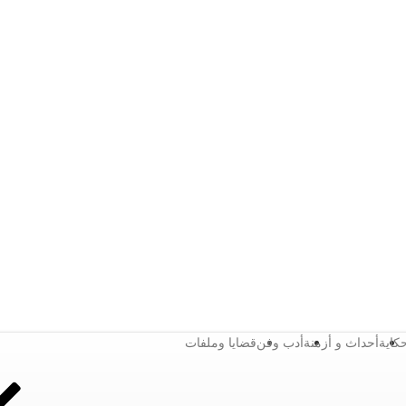
كاية
أحداث و أزمنة
أدب وفن
قضايا وملفات