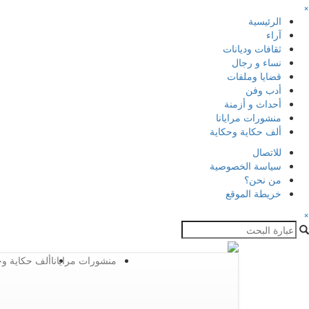
×
الرئيسية
آراء
ثقافات وديانات
نساء و رجال
قضايا وملفات
أدب وفن
أحداث و أزمنة
منشورات مرايانا
ألف حكاية وحكاية
للاتصال
سياسة الخصوصية
من نحن؟
خريطة الموقع
×
منشورات مرايانا
ألف حكاية وح