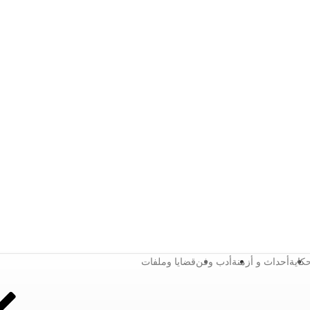
كاية
أحداث و أزمنة
أدب وفن
قضايا وملفات