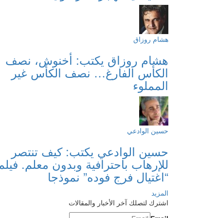
هشام روزاق
هشام روزاق يكتب: أخنوش، نصف
الكأس الفارغ… نصف الكأس غير
المملوء
حسين الوادعي
حسين الوادعي يكتب: كيف تنتصر
للإرهاب باحترافية وبدون معلم. فيلم
“اغتيال فرج فوده” نموذجا
المزيد
اشترك لتصلك آخر الأخبار والمقالات