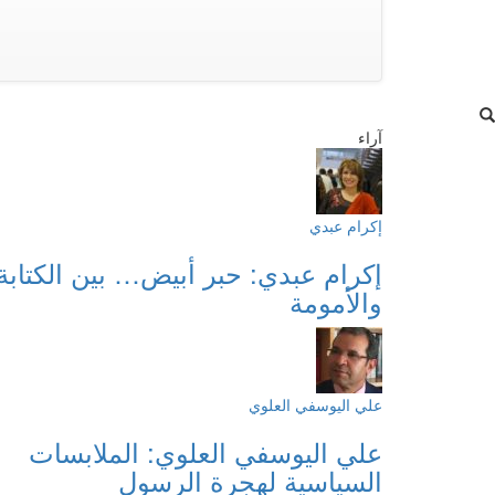
آراء
إكرام عبدي
إكرام عبدي: حبر أبيض… بين الكتابة
والأمومة
علي اليوسفي العلوي
علي اليوسفي العلوي: الملابسات
السياسية لهجرة الرسول