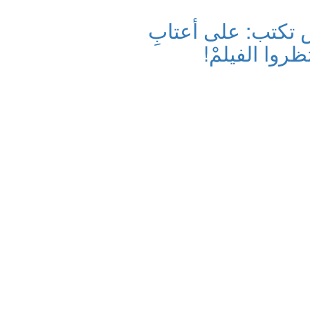
تكتب: على أعتابِ
روا الفيلمْ!