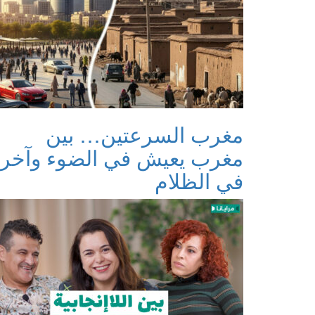
مغرب السرعتين… بين
مغرب يعيش في الضوء وآخر
في الظلام