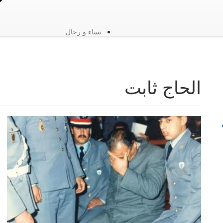
نساء و رجال
الحاج ثابت