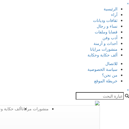
×
الرئيسية
آراء
ثقافات وديانات
نساء و رجال
قضايا وملفات
أدب وفن
أحداث و أزمنة
منشورات مرايانا
ألف حكاية وحكاية
للاتصال
سياسة الخصوصية
من نحن؟
خريطة الموقع
×
منشورات مرايانا
ألف حكاية وح