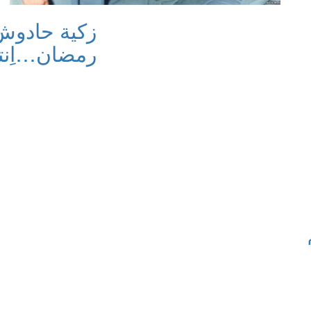
زكية حادوش 
رمضان…اِنتظ