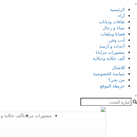
×
الرئيسية
آراء
ثقافات وديانات
نساء و رجال
قضايا وملفات
أدب وفن
أحداث و أزمنة
منشورات مرايانا
ألف حكاية وحكاية
للاتصال
سياسة الخصوصية
من نحن؟
خريطة الموقع
×
منشورات مرايانا
ألف حكاية وح