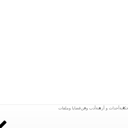
كاية
أحداث و أزمنة
أدب وفن
قضايا وملفات