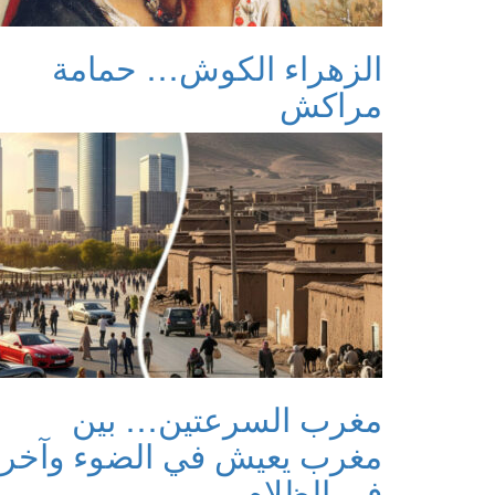
الزهراء الكوش… حمامة
مراكش
مغرب السرعتين… بين
مغرب يعيش في الضوء وآخر
في الظلام