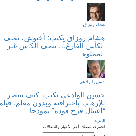
هشام روزاق
هشام روزاق يكتب: أخنوش، نصف
الكأس الفارغ… نصف الكأس غير
المملوء
حسين الوادعي
حسين الوادعي يكتب: كيف تنتصر
للإرهاب باحترافية وبدون معلم. فيلم
“اغتيال فرج فوده” نموذجا
المزيد
اشترك لتصلك آخر الأخبار والمقالات