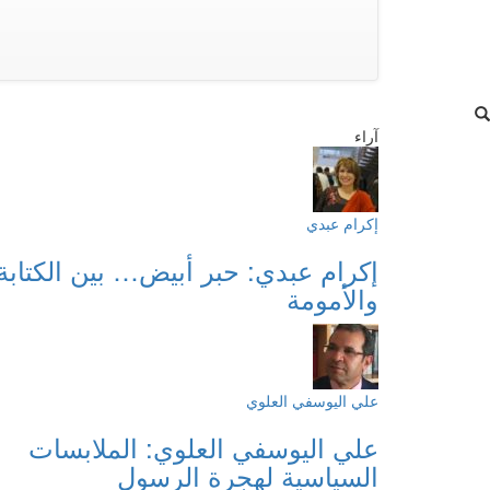
آراء
إكرام عبدي
إكرام عبدي: حبر أبيض… بين الكتابة
والأمومة
علي اليوسفي العلوي
علي اليوسفي العلوي: الملابسات
السياسية لهجرة الرسول