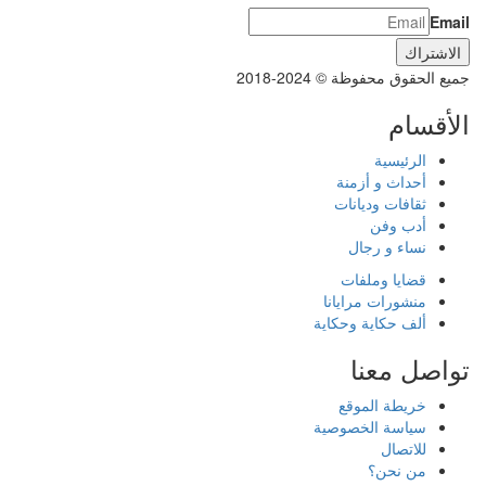
Email
جميع الحقوق محفوظة © 2024-2018
الأقسام
الرئيسية
أحداث و أزمنة
ثقافات وديانات
أدب وفن
نساء و رجال
قضايا وملفات
منشورات مرايانا
ألف حكاية وحكاية
تواصل معنا
خريطة الموقع
سياسة الخصوصية
للاتصال
من نحن؟