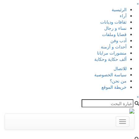
×
الرئيسية
آراء
ثقافات وديانات
نساء و رجال
قضايا وملفات
أدب وفن
أحداث و أزمنة
منشورات مرايانا
ألف حكاية وحكاية
للاتصال
سياسة الخصوصية
من نحن؟
خريطة الموقع
×
Toggle
navigation