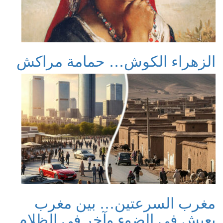
الزهراء الكوش… حمامة مراكش
مغرب السرعتين… بين مغرب
يعيش في الضوء وآخر في الظلام