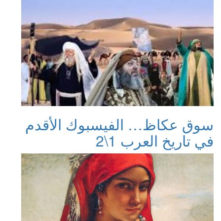
سوق عكاظ… الفيسبوك الأقدم
في تاريخ العرب 1\2