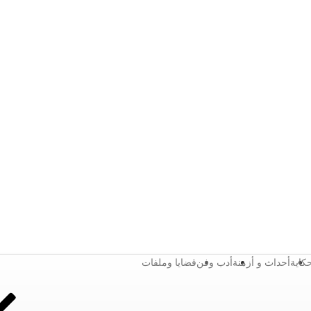
كاية
أحداث و أزمنة
أدب وفن
قضايا وملفات