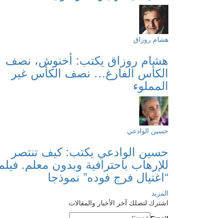
هشام روزاق
هشام روزاق يكتب: أخنوش، نصف
الكأس الفارغ… نصف الكأس غير
المملوء
حسين الوادعي
حسين الوادعي يكتب: كيف تنتصر
للإرهاب باحترافية وبدون معلم. فيلم
“اغتيال فرج فوده” نموذجا
المزيد
اشترك لتصلك آخر الأخبار والمقالات