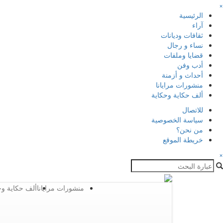
×
الرئيسية
آراء
ثقافات وديانات
نساء و رجال
قضايا وملفات
أدب وفن
أحداث و أزمنة
منشورات مرايانا
ألف حكاية وحكاية
للاتصال
سياسة الخصوصية
من نحن؟
خريطة الموقع
×
منشورات مرايانا
ألف حكاية وح