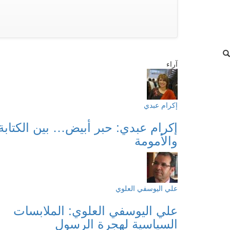
آراء
إكرام عبدي
إكرام عبدي: حبر أبيض… بين الكتابة
والأمومة
علي اليوسفي العلوي
علي اليوسفي العلوي: الملابسات
السياسية لهجرة الرسول