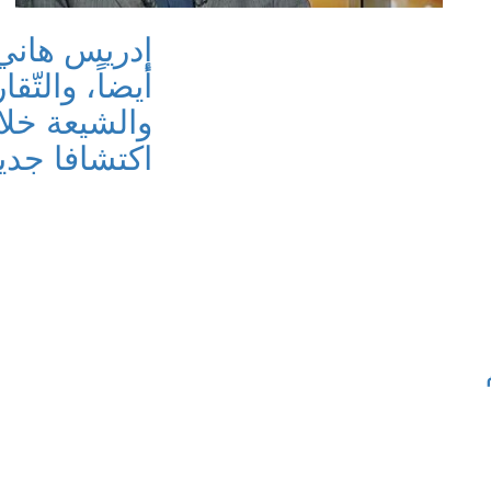
إدريس هاني:
أيضاً، والتّ
والشيعة خل
اكتشافا جديداً!