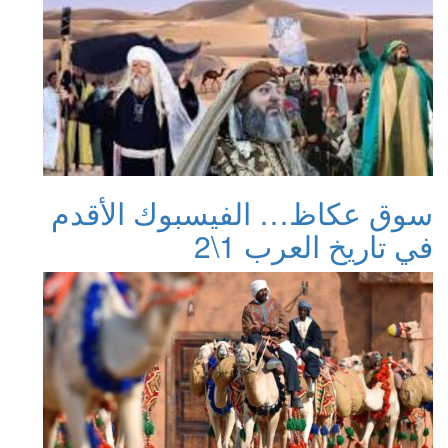
سوق عكاظ… الفيسبوك الأقدم
في تاريخ العرب 1\2