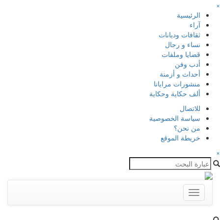
×
الرئيسية
آراء
ثقافات وديانات
نساء و رجال
قضايا وملفات
أدب وفن
أحداث و أزمنة
منشورات مرايانا
ألف حكاية وحكاية
للاتصال
سياسة الخصوصية
من نحن؟
خريطة الموقع
×
Toggle
navigation