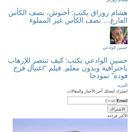
هشام روزاق يكتب: أخنوش، نصف الكأس
الفارغ… نصف الكأس غير المملوء
حسين الوادعي
حسين الوادعي يكتب: كيف تنتصر للإرهاب
باحترافية وبدون معلم. فيلم “اغتيال فرج
فوده” نموذجا
المزيد
اشترك لتصلك آخر الأخبار والمقالات
Email
الأكثر قراءة