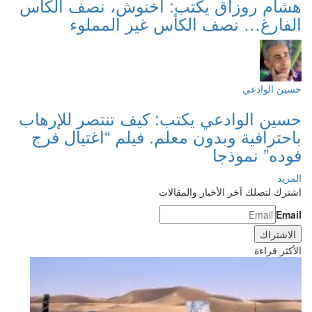
هشام روزاق يكتب: أخنوش، نصف الكأس
الفارغ… نصف الكأس غير المملوء
حسين الوادعي
حسين الوادعي يكتب: كيف تنتصر للإرهاب
باحترافية وبدون معلم. فيلم “اغتيال فرج
فوده” نموذجا
المزيد
اشترك لتصلك آخر الأخبار والمقالات
Email
الأكثر قراءة