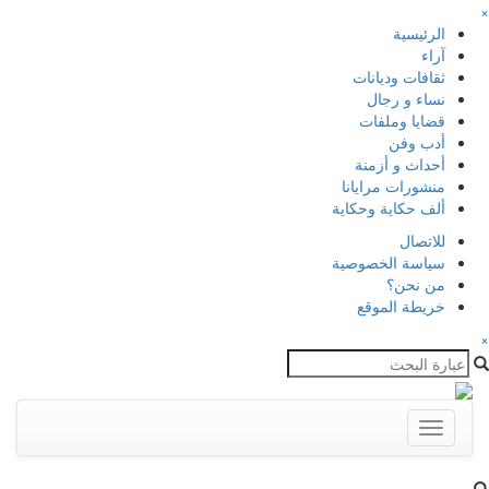
×
الرئيسية
آراء
ثقافات وديانات
نساء و رجال
قضايا وملفات
أدب وفن
أحداث و أزمنة
منشورات مرايانا
ألف حكاية وحكاية
للاتصال
سياسة الخصوصية
من نحن؟
خريطة الموقع
×
Toggle
navigation