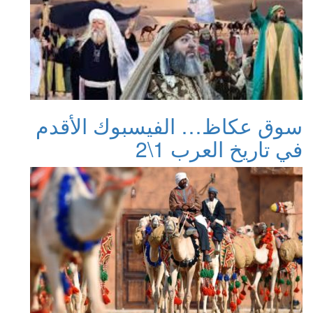
سوق عكاظ… الفيسبوك الأقدم
في تاريخ العرب 1\2