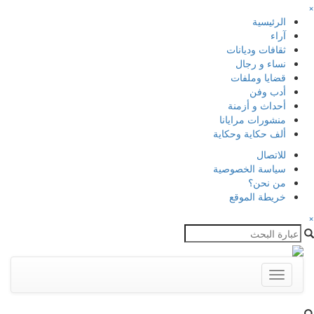
×
الرئيسية
آراء
ثقافات وديانات
نساء و رجال
قضايا وملفات
أدب وفن
أحداث و أزمنة
منشورات مرايانا
ألف حكاية وحكاية
للاتصال
سياسة الخصوصية
من نحن؟
خريطة الموقع
×
Toggle
navigation