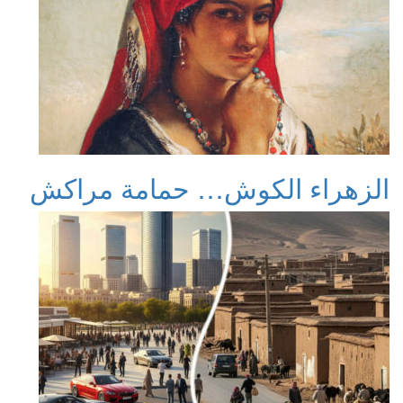
الزهراء الكوش… حمامة مراكش