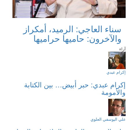
سناء العاجي: الرميد، أمكراز
والآخرون: حاميها حراميها
آراء
إكرام عبدي
إكرام عبدي: حبر أبيض… بين الكتابة
والأمومة
علي اليوسفي العلوي