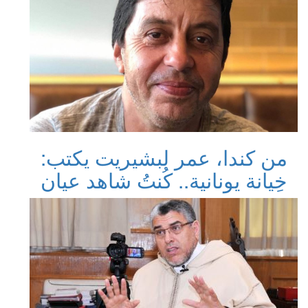
من كندا، عمر لبشيريت يكتب:
خِيانة يونانية.. كُنتُ شاهد عيان