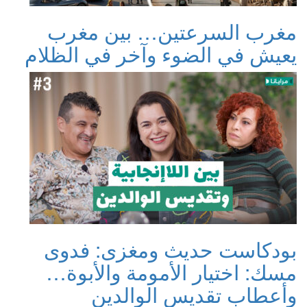
مغرب السرعتين… بين مغرب
يعيش في الضوء وآخر في الظلام
بودكاست حديث ومغزى: فدوى
مسك: اختيار الأمومة والأبوة…
وأعطاب تقديس الوالدين