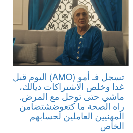
تسجل فـ أمو (AMO) اليوم قبل
غدا وخلص الاشتراكات ديالك،
ماشي حتى توحل مع المرض.
راه الصحة ما كتعوضش
تضامن
المهنيين العاملين لحسابهم
الخاص