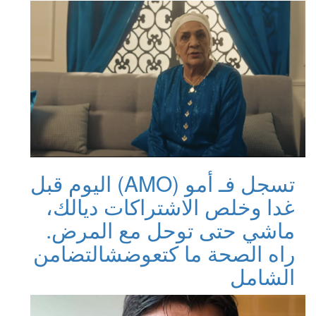
تسجل فـ أمو (AMO) اليوم قبل
غدا وخلص الاشتراكات ديالك،
ماشي حتى توحل مع المرض.
راه الصحة ما كتعوضش
التضامن
الشامل