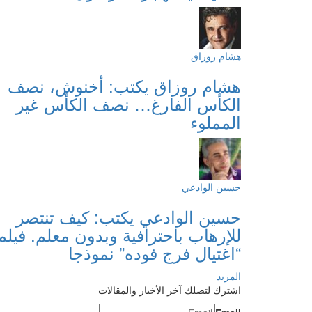
هشام روزاق
هشام روزاق يكتب: أخنوش، نصف
الكأس الفارغ… نصف الكأس غير
المملوء
حسين الوادعي
حسين الوادعي يكتب: كيف تنتصر
للإرهاب باحترافية وبدون معلم. فيلم
“اغتيال فرج فوده” نموذجا
المزيد
اشترك لتصلك آخر الأخبار والمقالات