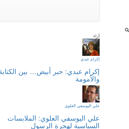
آراء
إكرام عبدي
إكرام عبدي: حبر أبيض… بين الكتابة
والأمومة
علي اليوسفي العلوي
علي اليوسفي العلوي: الملابسات
السياسية لهجرة الرسول