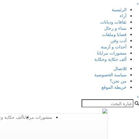
×
الرئيسية
آراء
ثقافات وديانات
نساء و رجال
قضايا وملفات
أدب وفن
أحداث و أزمنة
منشورات مرايانا
ألف حكاية وحكاية
للاتصال
سياسة الخصوصية
من نحن؟
خريطة الموقع
×
منشورات مرايانا
ألف حكاية وح