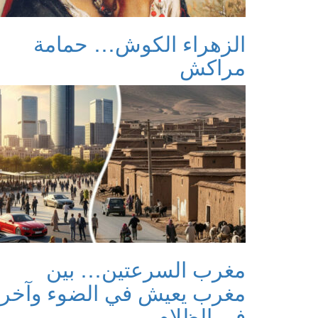
الزهراء الكوش… حمامة
مراكش
مغرب السرعتين… بين
مغرب يعيش في الضوء وآخر
في الظلام