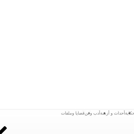
كاية
أحداث و أزمنة
أدب وفن
قضايا وملفات