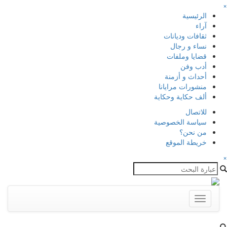
×
الرئيسية
آراء
ثقافات وديانات
نساء و رجال
قضايا وملفات
أدب وفن
أحداث و أزمنة
منشورات مرايانا
ألف حكاية وحكاية
للاتصال
سياسة الخصوصية
من نحن؟
خريطة الموقع
×
Toggle
navigation