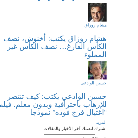
هشام روزاق
هشام روزاق يكتب: أخنوش، نصف
الكأس الفارغ… نصف الكأس غير
المملوء
حسين الوادعي
حسين الوادعي يكتب: كيف تنتصر
للإرهاب باحترافية وبدون معلم. فيلم
“اغتيال فرج فوده” نموذجا
المزيد
اشترك لتصلك آخر الأخبار والمقالات