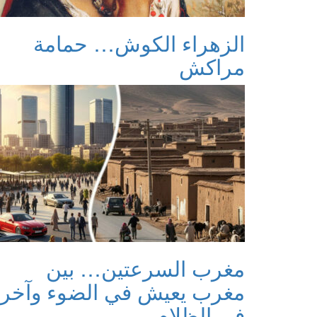
الزهراء الكوش… حمامة
مراكش
مغرب السرعتين… بين
مغرب يعيش في الضوء وآخر
في الظلام