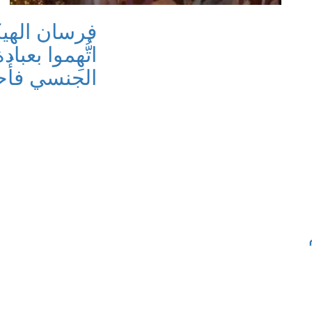
فرسان الهيك
اتُّهِموا بع
الجنسي فأُحر