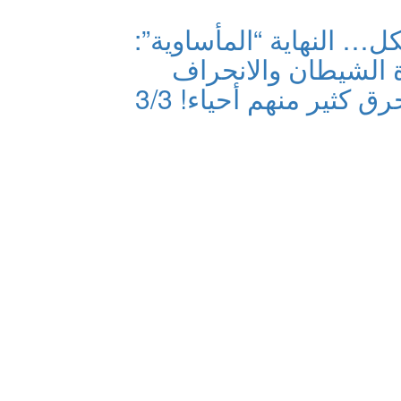
ل… النهاية “المأساوية”:
بادة الشيطان والانحراف
ق كثير منهم أحياء! 3/3