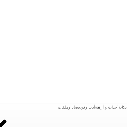
كاية
أحداث و أزمنة
أدب وفن
قضايا وملفات