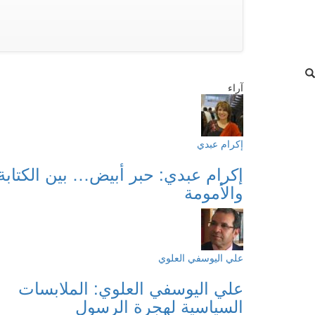
آراء
إكرام عبدي
إكرام عبدي: حبر أبيض… بين الكتابة
والأمومة
علي اليوسفي العلوي
علي اليوسفي العلوي: الملابسات
السياسية لهجرة الرسول