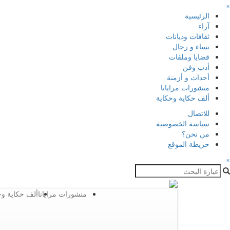
×
الرئيسية
آراء
ثقافات وديانات
نساء و رجال
قضايا وملفات
أدب وفن
أحداث و أزمنة
منشورات مرايانا
ألف حكاية وحكاية
للاتصال
سياسة الخصوصية
من نحن؟
خريطة الموقع
×
منشورات مرايانا
ألف حكاية وح