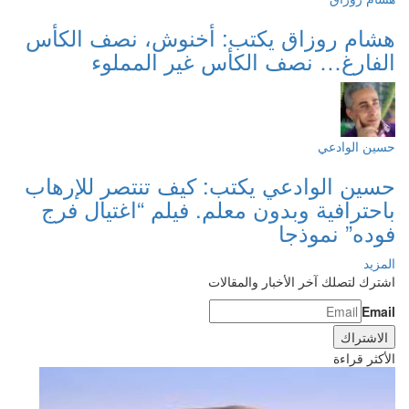
هشام روزاق يكتب: أخنوش، نصف الكأس
الفارغ… نصف الكأس غير المملوء
حسين الوادعي
حسين الوادعي يكتب: كيف تنتصر للإرهاب
باحترافية وبدون معلم. فيلم “اغتيال فرج
فوده” نموذجا
المزيد
اشترك لتصلك آخر الأخبار والمقالات
Email
الأكثر قراءة