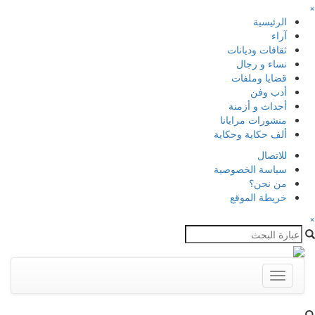
×
الرئيسية
آراء
ثقافات وديانات
نساء و رجال
قضايا وملفات
أدب وفن
أحداث و أزمنة
منشورات مرايانا
ألف حكاية وحكاية
للاتصال
سياسة الخصوصية
من نحن؟
خريطة الموقع
×
Toggle
navigation