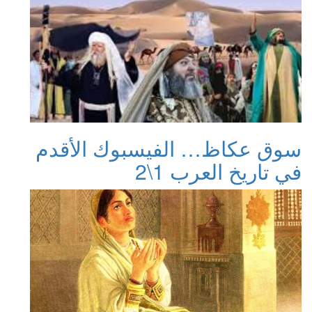
سوق عكاظ… الفيسبوك الأقدم
في تاريخ العرب 1\2