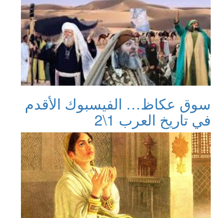
سوق عكاظ… الفيسبوك الأقدم
في تاريخ العرب 1\2