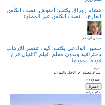
هشام روزاق يكتب: أخنوش، نصف الكأس
الفارغ… نصف الكأس غير المملوء
حسين الوادعي
حسين الوادعي يكتب: كيف تنتصر للإرهاب
باحترافية وبدون معلم. فيلم “اغتيال فرج
فوده” نموذجا
المزيد
اشترك لتصلك آخر الأخبار والمقالات
Email
الأكثر قراءة