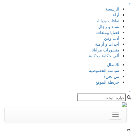
×
الرئيسية
آراء
ثقافات وديانات
نساء و رجال
قضايا وملفات
أدب وفن
أحداث و أزمنة
منشورات مرايانا
ألف حكاية وحكاية
للاتصال
سياسة الخصوصية
من نحن؟
خريطة الموقع
×
Toggle
navigation