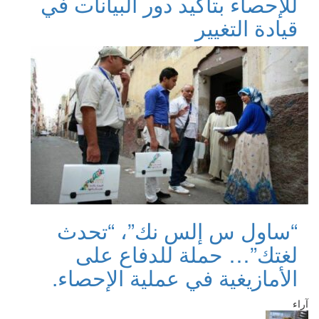
للإحصاء بتأكيد دور البيانات في
قيادة التغيير
“ساول س إلس نك”، “تحدث
لغتك”… حملة للدفاع على
الأمازيغية في عملية الإحصاء.
آراء