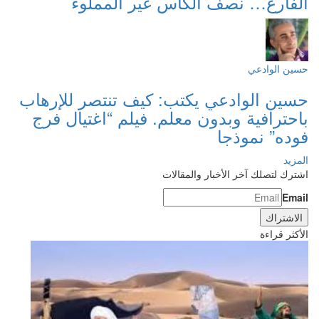
الفارغ… نصف الكأس غير المملوء
حسين الوادعي
حسين الوادعي يكتب: كيف تنتصر للإرهاب
باحترافية وبدون معلم. فيلم “اغتيال فرج
فوده” نموذجا
المزيد
اشترك لتصلك آخر الأخبار والمقالات
Email
الأكثر قراءة