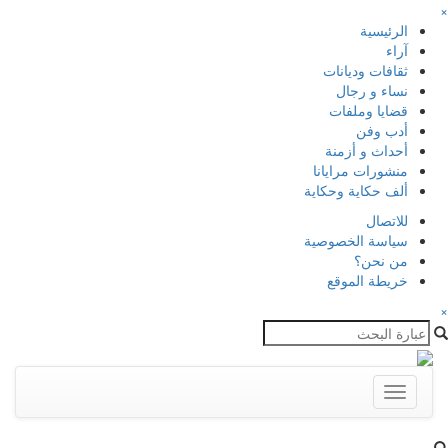
×
الرئيسية
آراء
ثقافات وديانات
نساء و رجال
قضايا وملفات
أدب وفن
أحداث و أزمنة
منشورات مرايانا
ألف حكاية وحكاية
للاتصال
سياسة الخصوصية
من نحن؟
خريطة الموقع
×
Toggle
navigation