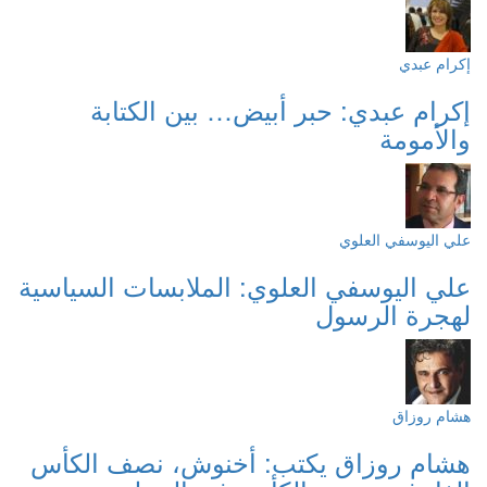
إكرام عبدي
إكرام عبدي: حبر أبيض… بين الكتابة
والأمومة
علي اليوسفي العلوي
علي اليوسفي العلوي: الملابسات السياسية
لهجرة الرسول
هشام روزاق
هشام روزاق يكتب: أخنوش، نصف الكأس