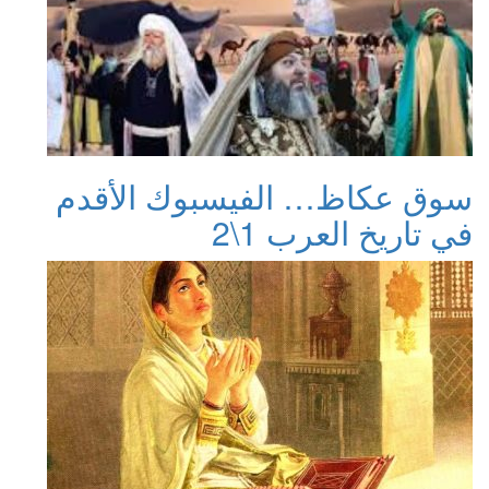
سوق عكاظ… الفيسبوك الأقدم
في تاريخ العرب 1\2