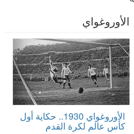
الأوروغواي
الأوروغواي 1930.. حكاية أول
كأس عالم لكرة القدم