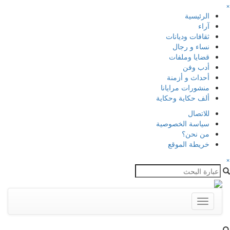
×
الرئيسية
آراء
ثقافات وديانات
نساء و رجال
قضايا وملفات
أدب وفن
أحداث و أزمنة
منشورات مرايانا
ألف حكاية وحكاية
للاتصال
سياسة الخصوصية
من نحن؟
خريطة الموقع
×
Toggle
navigation