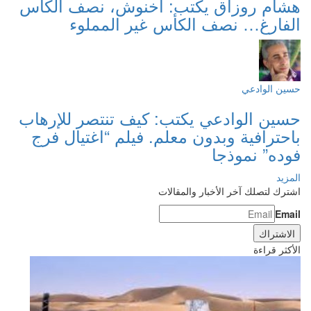
هشام روزاق يكتب: أخنوش، نصف الكأس
الفارغ… نصف الكأس غير المملوء
حسين الوادعي
حسين الوادعي يكتب: كيف تنتصر للإرهاب
باحترافية وبدون معلم. فيلم “اغتيال فرج
فوده” نموذجا
المزيد
اشترك لتصلك آخر الأخبار والمقالات
Email
الأكثر قراءة