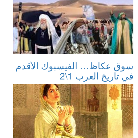
سوق عكاظ… الفيسبوك الأقدم
في تاريخ العرب 1\2