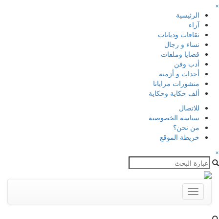
×
الرئيسية
آراء
ثقافات وديانات
نساء و رجال
قضايا وملفات
أدب وفن
أحداث و أزمنة
منشورات مرايانا
ألف حكاية وحكاية
للاتصال
سياسة الخصوصية
من نحن؟
خريطة الموقع
×
Toggle
navigation