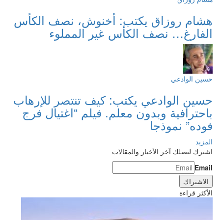
هشام روزاق يكتب: أخنوش، نصف الكأس
الفارغ… نصف الكأس غير المملوء
حسين الوادعي
حسين الوادعي يكتب: كيف تنتصر للإرهاب
باحترافية وبدون معلم. فيلم “اغتيال فرج
فوده” نموذجا
المزيد
اشترك لتصلك آخر الأخبار والمقالات
Email
الأكثر قراءة