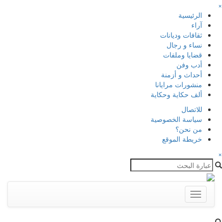
×
الرئيسية
آراء
ثقافات وديانات
نساء و رجال
قضايا وملفات
أدب وفن
أحداث و أزمنة
منشورات مرايانا
ألف حكاية وحكاية
للاتصال
سياسة الخصوصية
من نحن؟
خريطة الموقع
×
Toggle
navigation