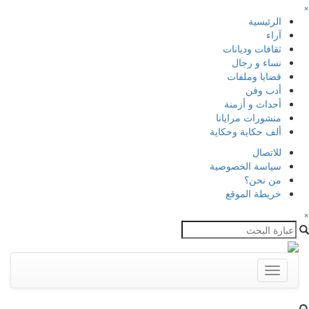
×
الرئيسية
آراء
ثقافات وديانات
نساء و رجال
قضايا وملفات
أدب وفن
أحداث و أزمنة
منشورات مرايانا
ألف حكاية وحكاية
للاتصال
سياسة الخصوصية
من نحن؟
خريطة الموقع
×
Toggle
navigation