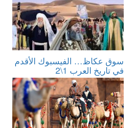
سوق عكاظ… الفيسبوك الأقدم
في تاريخ العرب 1\2