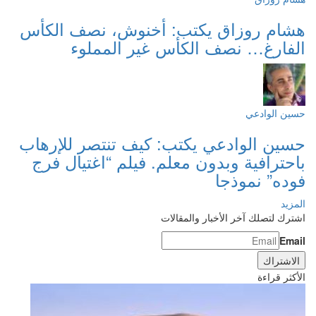
هشام روزاق يكتب: أخنوش، نصف الكأس
الفارغ… نصف الكأس غير المملوء
حسين الوادعي
حسين الوادعي يكتب: كيف تنتصر للإرهاب
باحترافية وبدون معلم. فيلم “اغتيال فرج
فوده” نموذجا
المزيد
اشترك لتصلك آخر الأخبار والمقالات
Email
الأكثر قراءة