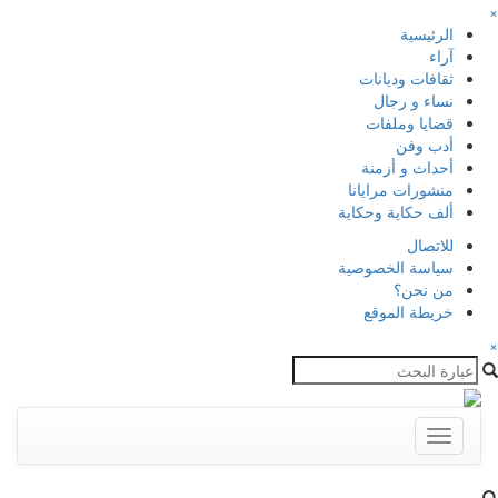
×
الرئيسية
آراء
ثقافات وديانات
نساء و رجال
قضايا وملفات
أدب وفن
أحداث و أزمنة
منشورات مرايانا
ألف حكاية وحكاية
للاتصال
سياسة الخصوصية
من نحن؟
خريطة الموقع
×
Toggle
navigation