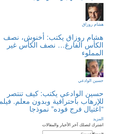
هشام روزاق
هشام روزاق يكتب: أخنوش، نصف
الكأس الفارغ… نصف الكأس غير
المملوء
حسين الوادعي
حسين الوادعي يكتب: كيف تنتصر
للإرهاب باحترافية وبدون معلم. فيلم
“اغتيال فرج فوده” نموذجا
المزيد
اشترك لتصلك آخر الأخبار والمقالات