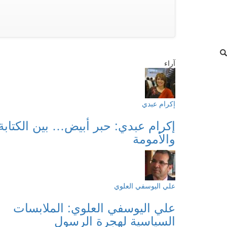
آراء
إكرام عبدي
إكرام عبدي: حبر أبيض… بين الكتابة
والأمومة
علي اليوسفي العلوي
علي اليوسفي العلوي: الملابسات
السياسية لهجرة الرسول