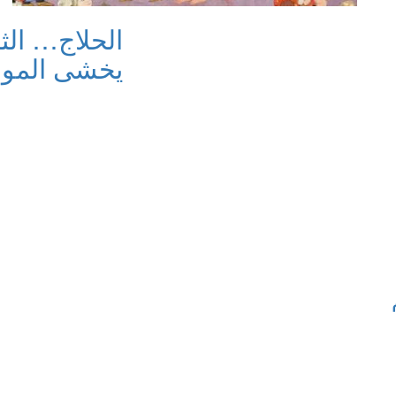
الحلاج… الثا
يخشى الموتَ 2