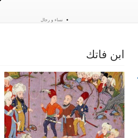
نساء و رجال
ابن فاتك