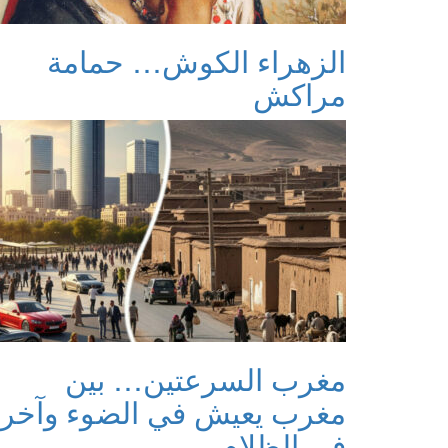
الزهراء الكوش… حمامة
مراكش
مغرب السرعتين… بين
مغرب يعيش في الضوء وآخر
في الظلام