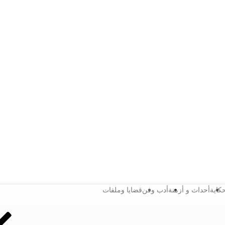
كاية
أحداث و أزمنة
أدب وفن
قضايا وملفات