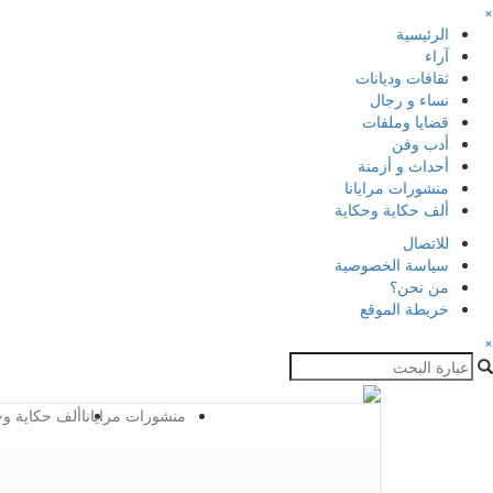
×
الرئيسية
آراء
ثقافات وديانات
نساء و رجال
قضايا وملفات
أدب وفن
أحداث و أزمنة
منشورات مرايانا
ألف حكاية وحكاية
للاتصال
سياسة الخصوصية
من نحن؟
خريطة الموقع
×
منشورات مرايانا
ألف حكاية وح