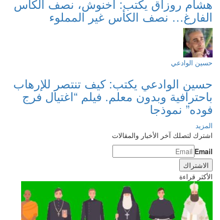
هشام روزاق يكتب: أخنوش، نصف الكأس
الفارغ… نصف الكأس غير المملوء
حسين الوادعي
حسين الوادعي يكتب: كيف تنتصر للإرهاب
باحترافية وبدون معلم. فيلم “اغتيال فرج
فوده” نموذجا
المزيد
اشترك لتصلك آخر الأخبار والمقالات
Email
الأكثر قراءة