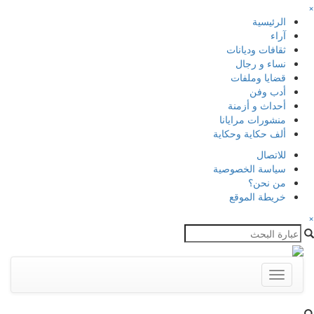
×
الرئيسية
آراء
ثقافات وديانات
نساء و رجال
قضايا وملفات
أدب وفن
أحداث و أزمنة
منشورات مرايانا
ألف حكاية وحكاية
للاتصال
سياسة الخصوصية
من نحن؟
خريطة الموقع
×
Toggle
navigation