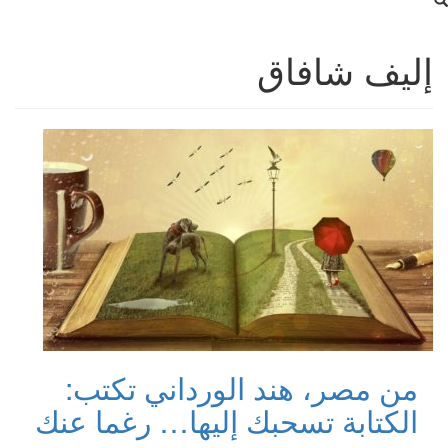
إليف شافاق
من مصر، هند الورداني تكتب:
الكتابة تسحبك إليها… رغما عنك