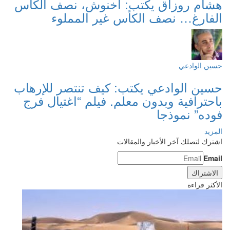
هشام روزاق يكتب: أخنوش، نصف الكأس
الفارغ… نصف الكأس غير المملوء
حسين الوادعي
حسين الوادعي يكتب: كيف تنتصر للإرهاب
باحترافية وبدون معلم. فيلم “اغتيال فرج
فوده” نموذجا
المزيد
اشترك لتصلك آخر الأخبار والمقالات
Email
الأكثر قراءة