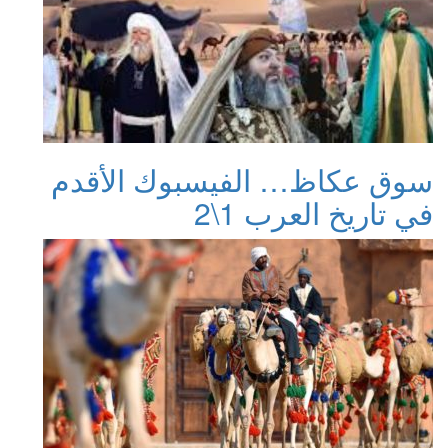
سوق عكاظ… الفيسبوك الأقدم
في تاريخ العرب 1\2