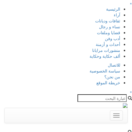
×
الرئيسية
آراء
ثقافات وديانات
نساء و رجال
قضايا وملفات
أدب وفن
أحداث و أزمنة
منشورات مرايانا
ألف حكاية وحكاية
للاتصال
سياسة الخصوصية
من نحن؟
خريطة الموقع
×
Toggle
navigation