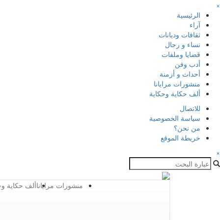
×
الرئيسية
آراء
ثقافات وديانات
نساء و رجال
قضايا وملفات
أدب وفن
أحداث و أزمنة
منشورات مرايانا
ألف حكاية وحكاية
للاتصال
سياسة الخصوصية
من نحن؟
خريطة الموقع
×
منشورات مرايانا
ألف حكاية وح