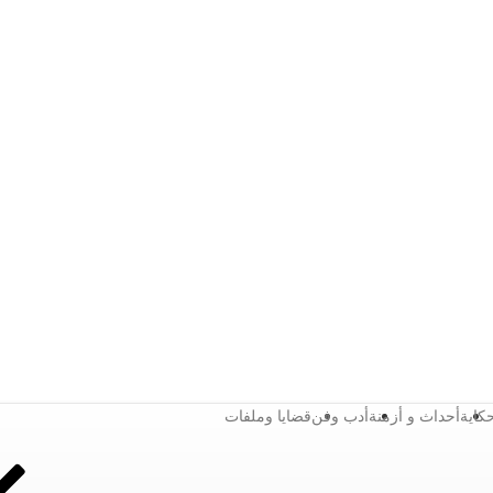
كاية
أحداث و أزمنة
أدب وفن
قضايا وملفات