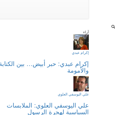
آراء
إكرام عبدي
إكرام عبدي: حبر أبيض… بين الكتابة
والأمومة
علي اليوسفي العلوي
علي اليوسفي العلوي: الملابسات
السياسية لهجرة الرسول