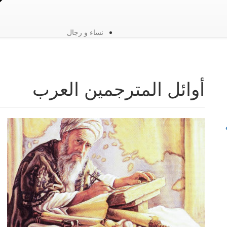
نساء و رجال
أوائل المترجمين العرب