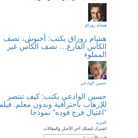
هشام روزاق
هشام روزاق يكتب: أخنوش، نصف
الكأس الفارغ… نصف الكأس غير
المملوء
حسين الوادعي
حسين الوادعي يكتب: كيف تنتصر
للإرهاب باحترافية وبدون معلم. فيلم
“اغتيال فرج فوده” نموذجا
المزيد
اشترك لتصلك آخر الأخبار والمقالات