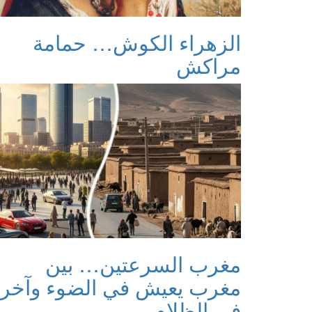
الزهراء الكوش… حمامة
مراكش
مغرب السرعتين… بين
مغرب يعيش في الضوء وآخر
في الظلام