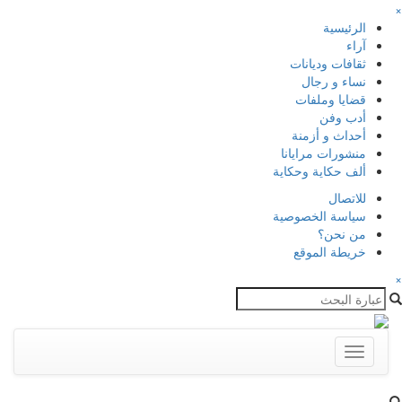
×
الرئيسية
آراء
ثقافات وديانات
نساء و رجال
قضايا وملفات
أدب وفن
أحداث و أزمنة
منشورات مرايانا
ألف حكاية وحكاية
للاتصال
سياسة الخصوصية
من نحن؟
خريطة الموقع
×
Toggle
navigation