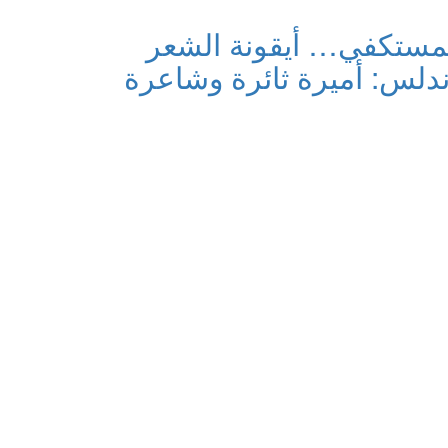
لمستكفي… أيقونة الشعر
أندلس: أميرة ثائرة وشاعرة