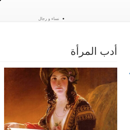
نساء و رجال
أدب المرأة