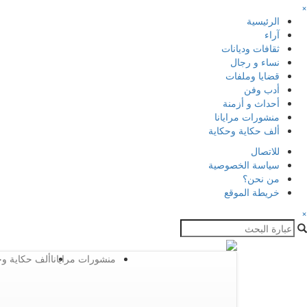
×
الرئيسية
آراء
ثقافات وديانات
نساء و رجال
قضايا وملفات
أدب وفن
أحداث و أزمنة
منشورات مرايانا
ألف حكاية وحكاية
للاتصال
سياسة الخصوصية
من نحن؟
خريطة الموقع
×
منشورات مرايانا
ألف حكاية وح