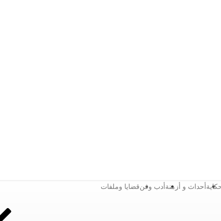
كاية
أحداث و أزمنة
أدب وفن
قضايا وملفات