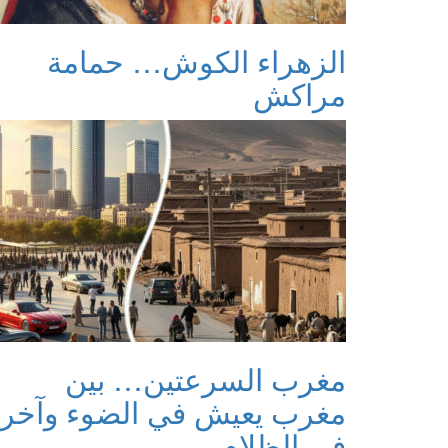
الزهراء الكوش… حمامة
مراكش
مغرب السرعتين… بين
مغرب يعيش في الضوء وآخر
في الظلام