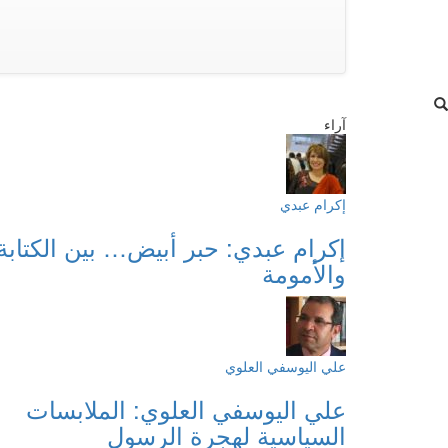
آراء
إكرام عبدي
إكرام عبدي: حبر أبيض… بين الكتابة
والأمومة
علي اليوسفي العلوي
علي اليوسفي العلوي: الملابسات
السياسية لهجرة الرسول