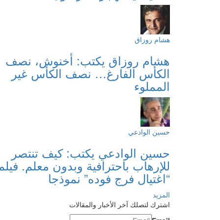
هشام روزاق
هشام روزاق يكتب: أخنوش، نصف
الكأس الفارغ… نصف الكأس غير
المملوء
حسين الوادعي
حسين الوادعي يكتب: كيف تنتصر
للإرهاب باحترافية وبدون معلم. فيلم
“اغتيال فرج فوده” نموذجا
المزيد
اشترك لتصلك آخر الأخبار والمقالات