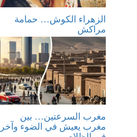
الزهراء الكوش… حمامة
مراكش
مغرب السرعتين… بين
مغرب يعيش في الضوء وآخر
في الظلام