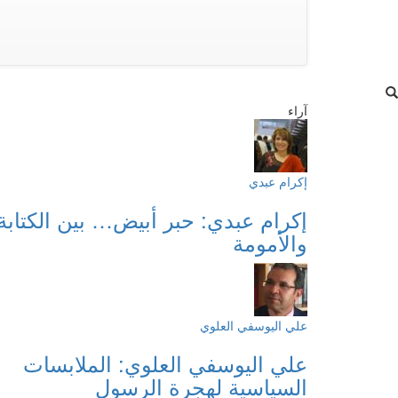
آراء
إكرام عبدي
إكرام عبدي: حبر أبيض… بين الكتابة
والأمومة
علي اليوسفي العلوي
علي اليوسفي العلوي: الملابسات
السياسية لهجرة الرسول