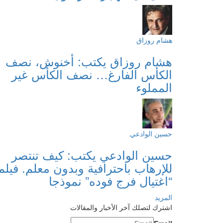
هشام روزاق
هشام روزاق يكتب: أخنوش، نصف
الكأس الفارغ… نصف الكأس غير
المملوء
حسين الوادعي
حسين الوادعي يكتب: كيف تنتصر
للإرهاب باحترافية وبدون معلم. فيلم
“اغتيال فرج فوده” نموذجا
المزيد
اشترك لتصلك آخر الأخبار والمقالات