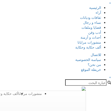
×
الرئيسية
آراء
ثقافات وديانات
نساء و رجال
قضايا وملفات
أدب وفن
أحداث و أزمنة
منشورات مرايانا
ألف حكاية وحكاية
للاتصال
سياسة الخصوصية
من نحن؟
خريطة الموقع
×
منشورات مرايانا
ألف حكاية وح