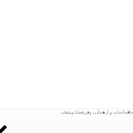
كاية
أحداث و أزمنة
أدب وفن
قضايا وملفات