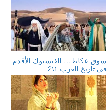
سوق عكاظ… الفيسبوك الأقدم
في تاريخ العرب 1\2