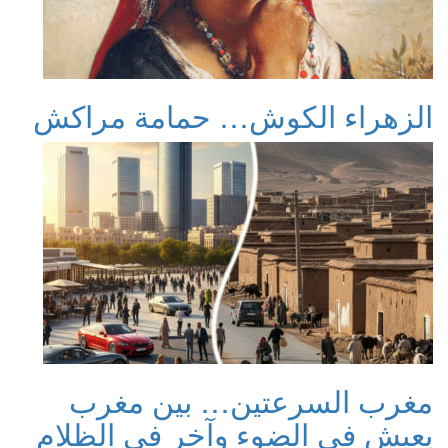
الزهراء الكوش… حمامة مراكش
مغرب السرعتين… بين مغرب
يعيش في الضوء وآخر في الظلام