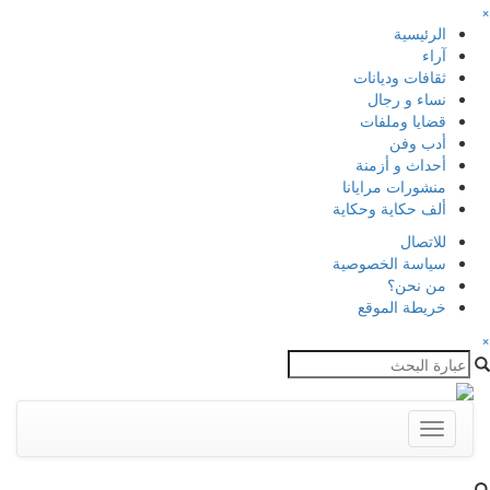
×
الرئيسية
آراء
ثقافات وديانات
نساء و رجال
قضايا وملفات
أدب وفن
أحداث و أزمنة
منشورات مرايانا
ألف حكاية وحكاية
للاتصال
سياسة الخصوصية
من نحن؟
خريطة الموقع
×
Toggle
navigation