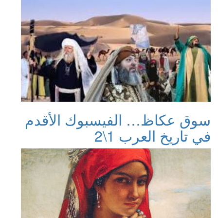
سوق عكاظ… الفيسبوك الأقدم
في تاريخ العرب 1\2