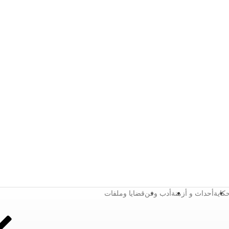
كاية
أحداث و أزمنة
أدب وفن
قضايا وملفات