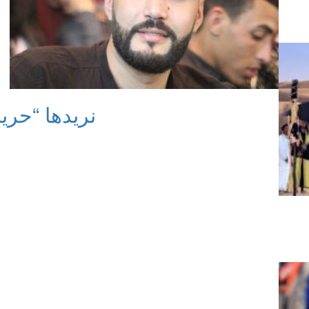
نريدها “حرية