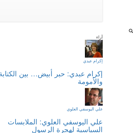
آراء
إكرام عبدي
إكرام عبدي: حبر أبيض… بين الكتابة
والأمومة
علي اليوسفي العلوي
علي اليوسفي العلوي: الملابسات
السياسية لهجرة الرسول