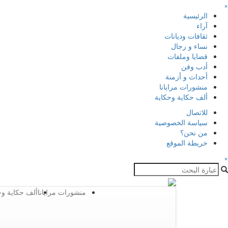
×
الرئيسية
آراء
ثقافات وديانات
نساء و رجال
قضايا وملفات
أدب وفن
أحداث و أزمنة
منشورات مرايانا
ألف حكاية وحكاية
للاتصال
سياسة الخصوصية
من نحن؟
خريطة الموقع
×
منشورات مرايانا
ألف حكاية وح