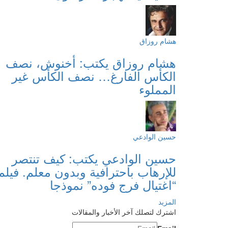
هشام روزاق
هشام روزاق يكتب: أخنوش، نصف
الكأس الفارغ… نصف الكأس غير
المملوء
حسين الوادعي
حسين الوادعي يكتب: كيف تنتصر
للإرهاب باحترافية وبدون معلم. فيلم
“اغتيال فرج فوده” نموذجا
المزيد
اشترك لتصلك آخر الأخبار والمقالات