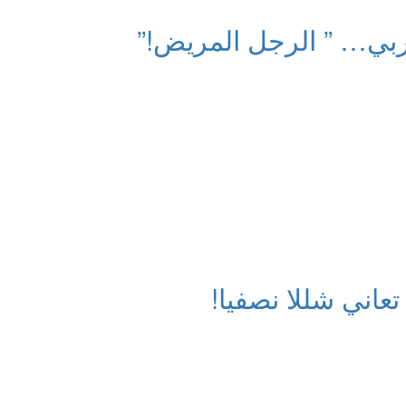
ربي… ” الرجل المريض!”
تعاني شللا نصفيا!