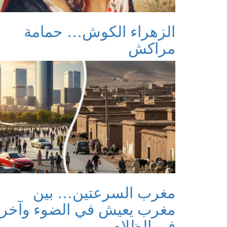
الزهراء الكوش… حمامة
مراكش
مغرب السرعتين… بين
مغرب يعيش في الضوء وآخر
في الظلام