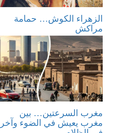
الزهراء الكوش… حمامة
مراكش
مغرب السرعتين… بين
مغرب يعيش في الضوء وآخر
في الظلام