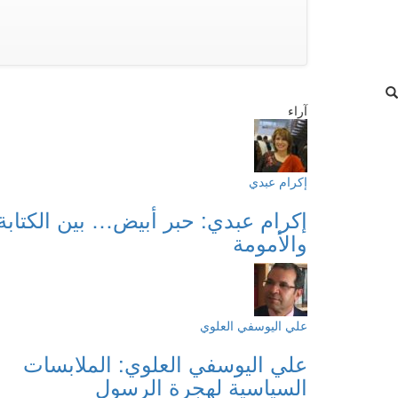
آراء
إكرام عبدي
إكرام عبدي: حبر أبيض… بين الكتابة
والأمومة
علي اليوسفي العلوي
علي اليوسفي العلوي: الملابسات
السياسية لهجرة الرسول