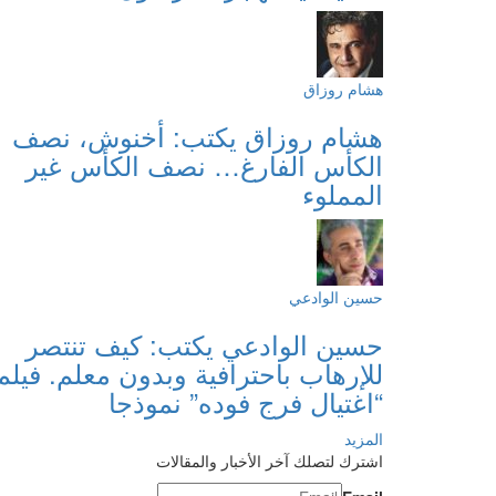
هشام روزاق
هشام روزاق يكتب: أخنوش، نصف
الكأس الفارغ… نصف الكأس غير
المملوء
حسين الوادعي
حسين الوادعي يكتب: كيف تنتصر
للإرهاب باحترافية وبدون معلم. فيلم
“اغتيال فرج فوده” نموذجا
المزيد
اشترك لتصلك آخر الأخبار والمقالات