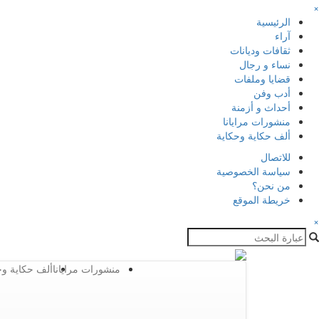
×
الرئيسية
آراء
ثقافات وديانات
نساء و رجال
قضايا وملفات
أدب وفن
أحداث و أزمنة
منشورات مرايانا
ألف حكاية وحكاية
للاتصال
سياسة الخصوصية
من نحن؟
خريطة الموقع
×
منشورات مرايانا
ألف حكاية وح