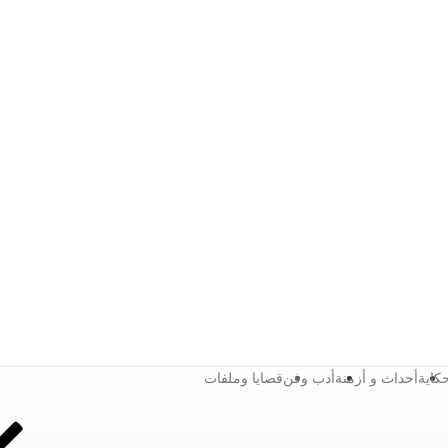
كاية
أحداث و أزمنة
أدب وفن
قضايا وملفات